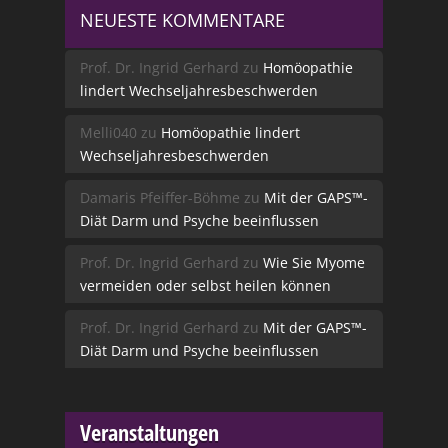
NEUESTE KOMMENTARE
Prof. Dr. Ingrid Gerhard
zu
Homöopathie
lindert Wechseljahresbeschwerden
Melli040
zu
Homöopathie lindert
Wechseljahresbeschwerden
Damaris Pfeiffer-Böhme
zu
Mit der GAPS™-
Diät Darm und Psyche beeinflussen
Prof. Dr. Ingrid Gerhard
zu
Wie Sie Myome
vermeiden oder selbst heilen können
Prof. Dr. Ingrid Gerhard
zu
Mit der GAPS™-
Diät Darm und Psyche beeinflussen
Veranstaltungen