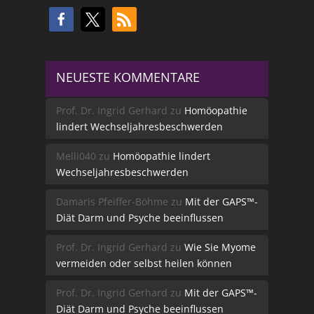
NEUESTE KOMMENTARE
Prof. Dr. Ingrid Gerhard
zu
Homöopathie
lindert Wechseljahresbeschwerden
Melli040
zu
Homöopathie lindert
Wechseljahresbeschwerden
Damaris Pfeiffer-Böhme
zu
Mit der GAPS™-
Diät Darm und Psyche beeinflussen
Prof. Dr. Ingrid Gerhard
zu
Wie Sie Myome
vermeiden oder selbst heilen können
Prof. Dr. Ingrid Gerhard
zu
Mit der GAPS™-
Diät Darm und Psyche beeinflussen