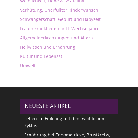
Weiblichkeit, Liebe & Sexualität
Verhütung, Unerfüllter Kinderwunsch
Schwangerschaft, Geburt und Babyzeit
Frauenkrankheiten, inkl. Wechseljahre
Allgemeinerkrankungen und Altern
Heilwissen und Ernährung
Kultur und Lebensstil
Umwelt
NEUESTE ARTIKEL
Leben im Einklang mit dem weiblichen
Zyklus
Ernährung bei Endometriose, Brustkrebs,