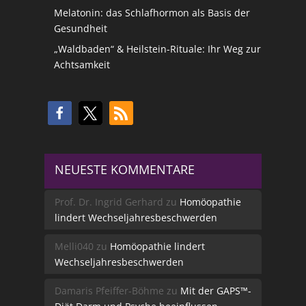
Melatonin: das Schlafhormon als Basis der
Gesundheit
„Waldbaden“ & Heilstein-Rituale: Ihr Weg zur
Achtsamkeit
NEUESTE KOMMENTARE
Prof. Dr. Ingrid Gerhard
zu
Homöopathie
lindert Wechseljahresbeschwerden
Melli040
zu
Homöopathie lindert
Wechseljahresbeschwerden
Damaris Pfeiffer-Böhme
zu
Mit der GAPS™-