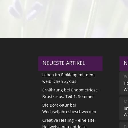
NEUESTE ARTIKEL
N
Leben im Einklang mit dem
Pr
weiblichen Zyklus
Ho
W
Ernährung bei Endometriose,
Brustkrebs, Teil 1, Sommer
Me
Die Borax-Kur bei
li
Wechseljahresbeschwerden
W
Creative Healing – eine alte
Heilweise neu entdeckt
Da