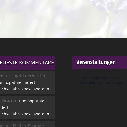
Veranstaltungen
EUESTE KOMMENTARE
of. Dr. Ingrid Gerhard
zu
Es sind keine anstehenden
Hinweis
möopathie lindert
Veranstaltungen vorhanden.
echseljahresbeschwerden
lli040
zu
Homöopathie
ndert
echseljahresbeschwerden
maris Pfeiffer-Böhme
zu