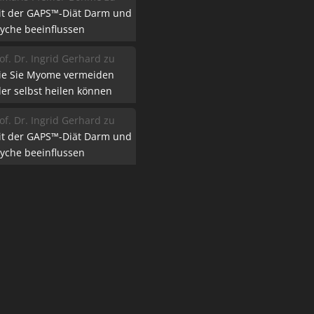
it der GAPS™-Diät Darm und
yche beeinflussen
of. Dr. Ingrid Gerhard
zu
ie Sie Myome vermeiden
er selbst heilen können
of. Dr. Ingrid Gerhard
zu
it der GAPS™-Diät Darm und
yche beeinflussen