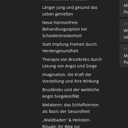
M
Länger jung und gesund das
Ps
Leben genießen
Neue hormonfreie
Pr
Behandlungsoption bei
W
Scheidentrockenheit
od
Statt Impfung Freiheit durch
Pr
Herdengesundheit
M
Therapie von Brustkrebs durch
Ps
Lösung von Angst und Sorge
Imagination, die Kraft der
Vorstellung und ihre Wirkung
Brustkrebs und der weibliche
Angst-Sorgekonflikt
Melatonin: das Schlafhormon
als Basis der Gesundheit
„Waldbaden“ & Heilstein-
Rituale: Ihr Weg zur