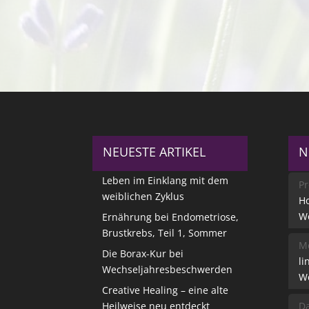
NEUESTE ARTIKEL
N
Leben im Einklang mit dem
Pr
weiblichen Zyklus
Ho
W
Ernährung bei Endometriose,
Brustkrebs, Teil 1, Sommer
Me
Die Borax-Kur bei
li
Wechseljahresbeschwerden
W
Creative Healing – eine alte
Heilweise neu entdeckt
Da