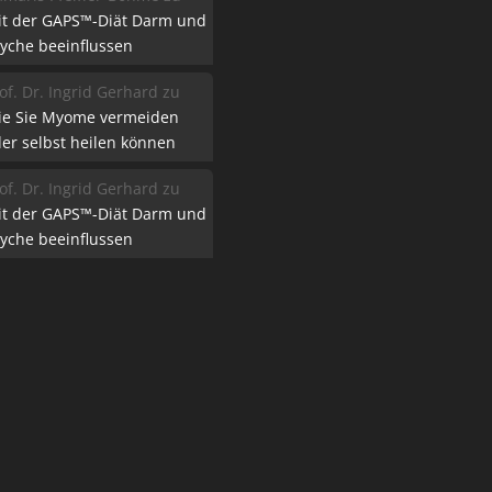
it der GAPS™-Diät Darm und
yche beeinflussen
of. Dr. Ingrid Gerhard
zu
ie Sie Myome vermeiden
er selbst heilen können
of. Dr. Ingrid Gerhard
zu
it der GAPS™-Diät Darm und
yche beeinflussen