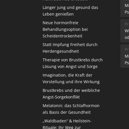
M
Länger jung und gesund das
Ps
Leben genießen
Neue hormonfreie
Pr
Behandlungsoption bei
W
Scheidentrockenheit
od
Statt Impfung Freiheit durch
Pr
Herdengesundheit
M
Therapie von Brustkrebs durch
Ps
Lösung von Angst und Sorge
Imagination, die Kraft der
Vorstellung und ihre Wirkung
Brustkrebs und der weibliche
Angst-Sorgekonflikt
Melatonin: das Schlafhormon
als Basis der Gesundheit
„Waldbaden“ & Heilstein-
Rituale: Ihr Weg zur