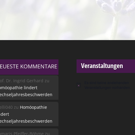
Veranstaltungen
EUESTE KOMMENTARE
of. Dr. Ingrid Gerhard
zu
Es sind keine anstehenden
Hinweis
möopathie lindert
Veranstaltungen vorhanden.
echseljahresbeschwerden
lli040
zu
Homöopathie
ndert
echseljahresbeschwerden
maris Pfeiffer-Böhme
zu