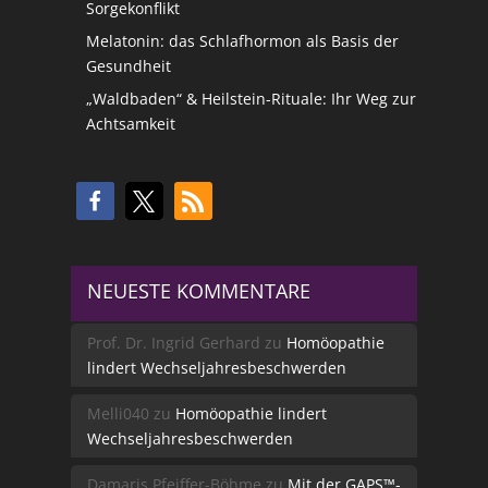
Sorgekonflikt
Melatonin: das Schlafhormon als Basis der
Gesundheit
„Waldbaden“ & Heilstein-Rituale: Ihr Weg zur
Achtsamkeit
NEUESTE KOMMENTARE
Prof. Dr. Ingrid Gerhard
zu
Homöopathie
lindert Wechseljahresbeschwerden
Melli040
zu
Homöopathie lindert
Wechseljahresbeschwerden
Damaris Pfeiffer-Böhme
zu
Mit der GAPS™-