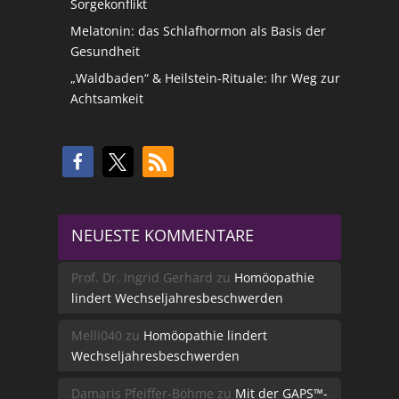
Sorgekonflikt
Melatonin: das Schlafhormon als Basis der
Gesundheit
„Waldbaden“ & Heilstein-Rituale: Ihr Weg zur
Achtsamkeit
NEUESTE KOMMENTARE
Prof. Dr. Ingrid Gerhard
zu
Homöopathie
lindert Wechseljahresbeschwerden
Melli040
zu
Homöopathie lindert
Wechseljahresbeschwerden
Damaris Pfeiffer-Böhme
zu
Mit der GAPS™-