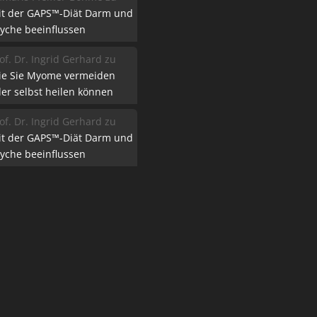
it der GAPS™-Diät Darm und
yche beeinflussen
of. Dr. Ingrid Gerhard
zu
ie Sie Myome vermeiden
er selbst heilen können
of. Dr. Ingrid Gerhard
zu
it der GAPS™-Diät Darm und
yche beeinflussen