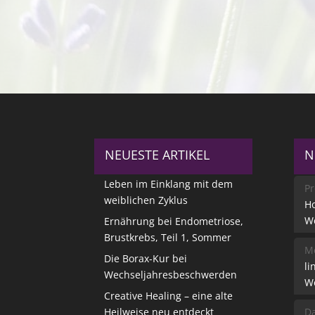
NEUESTE ARTIKEL
N
Leben im Einklang mit dem
Pr
weiblichen Zyklus
Ho
W
Ernährung bei Endometriose,
Brustkrebs, Teil 1, Sommer
Me
Die Borax-Kur bei
li
Wechseljahresbeschwerden
W
Creative Healing – eine alte
Heilweise neu entdeckt
Da