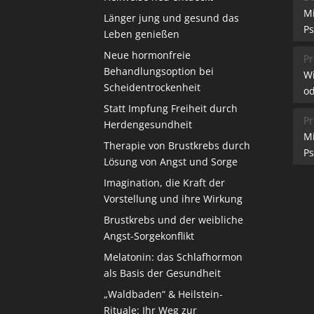
M
Länger jung und gesund das
Ps
Leben genießen
Neue hormonfreie
Pr
Behandlungsoption bei
W
Scheidentrockenheit
od
Statt Impfung Freiheit durch
Pr
Herdengesundheit
M
Therapie von Brustkrebs durch
Ps
Lösung von Angst und Sorge
Imagination, die Kraft der
Vorstellung und ihre Wirkung
Brustkrebs und der weibliche
Angst-Sorgekonflikt
Melatonin: das Schlafhormon
als Basis der Gesundheit
„Waldbaden“ & Heilstein-
Rituale: Ihr Weg zur