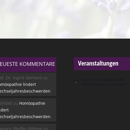
Veranstaltungen
EUESTE KOMMENTARE
of. Dr. Ingrid Gerhard
zu
Es sind keine anstehenden
Hinweis
möopathie lindert
Veranstaltungen vorhanden.
echseljahresbeschwerden
lli040
zu
Homöopathie
ndert
echseljahresbeschwerden
maris Pfeiffer-Böhme
zu