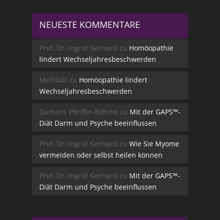
NEUESTE KOMMENTARE
Prof. Dr. Ingrid Gerhard
zu
Homöopathie
lindert Wechseljahresbeschwerden
Melli040
zu
Homöopathie lindert
Wechseljahresbeschwerden
Damaris Pfeiffer-Böhme
zu
Mit der GAPS™-
Diät Darm und Psyche beeinflussen
Prof. Dr. Ingrid Gerhard
zu
Wie Sie Myome
vermeiden oder selbst heilen können
Prof. Dr. Ingrid Gerhard
zu
Mit der GAPS™-
Diät Darm und Psyche beeinflussen