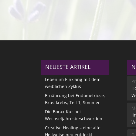
NEUESTE ARTIKEL
N
Leben im Einklang mit dem
Pr
weiblichen Zyklus
Ho
W
Ernährung bei Endometriose,
Brustkrebs, Teil 1, Sommer
Me
Die Borax-Kur bei
li
Wechseljahresbeschwerden
W
Creative Healing – eine alte
Heilweise neu entdeckt
Da