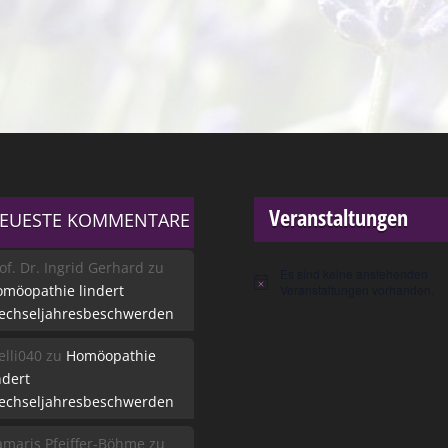
Veranstaltungen
EUESTE KOMMENTARE
of. Dr. Ingrid Gerhard
zu
Es sind keine anstehenden
Hinweis
möopathie lindert
Veranstaltungen vorhanden.
echseljahresbeschwerden
lli040
zu
Homöopathie
ndert
echseljahresbeschwerden
maris Pfeiffer-Böhme
zu