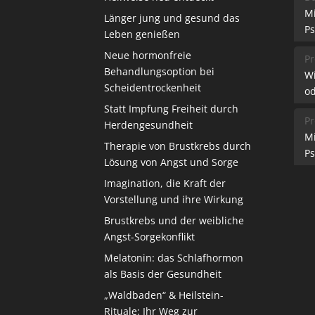
M
Länger jung und gesund das
Ps
Leben genießen
Neue hormonfreie
Pr
Behandlungsoption bei
W
Scheidentrockenheit
od
Statt Impfung Freiheit durch
Pr
Herdengesundheit
M
Therapie von Brustkrebs durch
Ps
Lösung von Angst und Sorge
Imagination, die Kraft der
Vorstellung und ihre Wirkung
Brustkrebs und der weibliche
Angst-Sorgekonflikt
Melatonin: das Schlafhormon
als Basis der Gesundheit
„Waldbaden“ & Heilstein-
Rituale: Ihr Weg zur