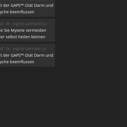
it der GAPS™-Diät Darm und
yche beeinflussen
of. Dr. Ingrid Gerhard
zu
ie Sie Myome vermeiden
er selbst heilen können
of. Dr. Ingrid Gerhard
zu
it der GAPS™-Diät Darm und
yche beeinflussen