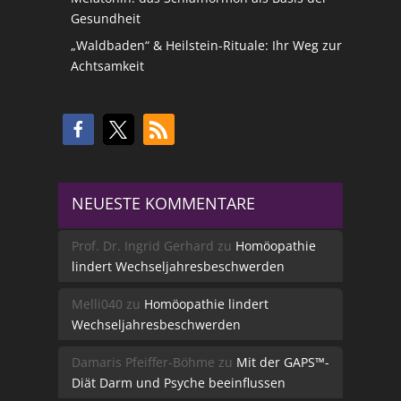
Gesundheit
„Waldbaden“ & Heilstein-Rituale: Ihr Weg zur
Achtsamkeit
NEUESTE KOMMENTARE
Prof. Dr. Ingrid Gerhard
zu
Homöopathie
lindert Wechseljahresbeschwerden
Melli040
zu
Homöopathie lindert
Wechseljahresbeschwerden
Damaris Pfeiffer-Böhme
zu
Mit der GAPS™-
Diät Darm und Psyche beeinflussen