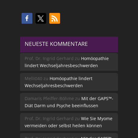
NEUESTE KOMMENTARE
Prof. Dr. Ingrid Gerhard
zu
Homöopathie
lindert Wechseljahresbeschwerden
Melli040
zu
Homöopathie lindert
Wechseljahresbeschwerden
Damaris Pfeiffer-Böhme
zu
Mit der GAPS™-
Diät Darm und Psyche beeinflussen
Prof. Dr. Ingrid Gerhard
zu
Wie Sie Myome
vermeiden oder selbst heilen können