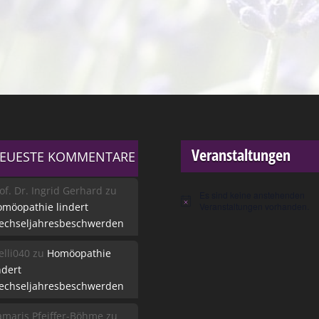
Veranstaltungen
EUESTE KOMMENTARE
of. Dr. Ingrid Gerhard
zu
Es sind keine anstehenden
Hinweis
möopathie lindert
Veranstaltungen vorhanden.
echseljahresbeschwerden
lli040
zu
Homöopathie
ndert
echseljahresbeschwerden
maris Pfeiffer-Böhme
zu