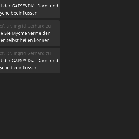
it der GAPS™-Diät Darm und
yche beeinflussen
of. Dr. Ingrid Gerhard
zu
ie Sie Myome vermeiden
er selbst heilen können
of. Dr. Ingrid Gerhard
zu
it der GAPS™-Diät Darm und
yche beeinflussen