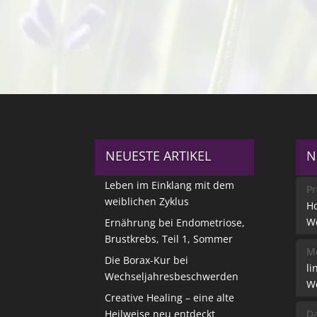
NEUESTE ARTIKEL
N
Leben im Einklang mit dem
Pr
weiblichen Zyklus
Ho
W
Ernährung bei Endometriose,
Brustkrebs, Teil 1, Sommer
Me
Die Borax-Kur bei
li
Wechseljahresbeschwerden
W
Creative Healing – eine alte
Heilweise neu entdeckt
Da