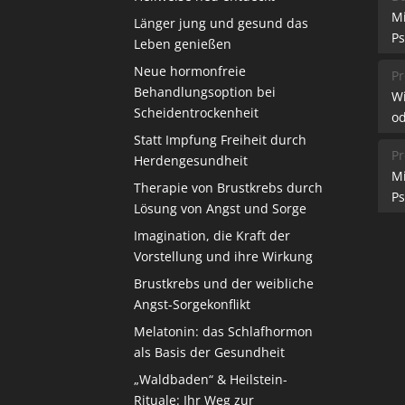
M
Länger jung und gesund das
Ps
Leben genießen
Neue hormonfreie
Pr
Behandlungsoption bei
W
Scheidentrockenheit
od
Statt Impfung Freiheit durch
Pr
Herdengesundheit
M
Therapie von Brustkrebs durch
Ps
Lösung von Angst und Sorge
Imagination, die Kraft der
Vorstellung und ihre Wirkung
Brustkrebs und der weibliche
Angst-Sorgekonflikt
Melatonin: das Schlafhormon
als Basis der Gesundheit
„Waldbaden“ & Heilstein-
Rituale: Ihr Weg zur