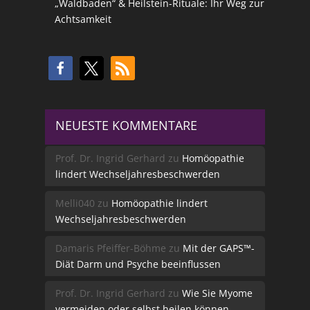
„Waldbaden“ & Heilstein-Rituale: Ihr Weg zur
Achtsamkeit
NEUESTE KOMMENTARE
Prof. Dr. Ingrid Gerhard
zu
Homöopathie
lindert Wechseljahresbeschwerden
Melli040
zu
Homöopathie lindert
Wechseljahresbeschwerden
Damaris Pfeiffer-Böhme
zu
Mit der GAPS™-
Diät Darm und Psyche beeinflussen
Prof. Dr. Ingrid Gerhard
zu
Wie Sie Myome
vermeiden oder selbst heilen können