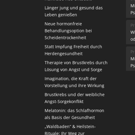
M
Länger jung und gesund das
Ps
Leben genießen
Neue hormonfreie
Pr
Behandlungsoption bei
W
Scheidentrockenheit
od
Statt Impfung Freiheit durch
Pr
Herdengesundheit
M
Therapie von Brustkrebs durch
Ps
Lösung von Angst und Sorge
Imagination, die Kraft der
Vorstellung und ihre Wirkung
Brustkrebs und der weibliche
Angst-Sorgekonflikt
Melatonin: das Schlafhormon
als Basis der Gesundheit
„Waldbaden“ & Heilstein-
Rituale: Ihr Weg zur