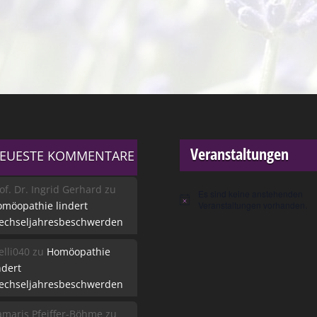
Veranstaltungen
EUESTE KOMMENTARE
of. Dr. Ingrid Gerhard
zu
Es sind keine anstehenden
Hinweis
möopathie lindert
Veranstaltungen vorhanden.
echseljahresbeschwerden
lli040
zu
Homöopathie
ndert
echseljahresbeschwerden
maris Pfeiffer-Böhme
zu