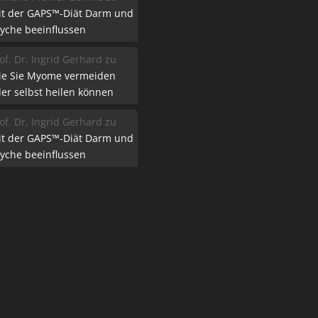
it der GAPS™-Diät Darm und
yche beeinflussen
of. Dr. Ingrid Gerhard
zu
ie Sie Myome vermeiden
er selbst heilen können
of. Dr. Ingrid Gerhard
zu
it der GAPS™-Diät Darm und
yche beeinflussen