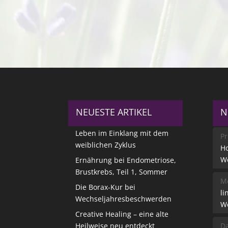
NEUESTE ARTIKEL
N
Leben im Einklang mit dem
Pr
weiblichen Zyklus
Ho
W
Ernährung bei Endometriose,
Brustkrebs, Teil 1, Sommer
Me
Die Borax-Kur bei
li
Wechseljahresbeschwerden
W
Creative Healing – eine alte
Heilweise neu entdeckt
Da