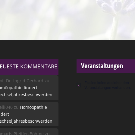
Veranstaltungen
EUESTE KOMMENTARE
of. Dr. Ingrid Gerhard
zu
Es sind keine anstehenden
Hinweis
möopathie lindert
Veranstaltungen vorhanden.
echseljahresbeschwerden
lli040
zu
Homöopathie
ndert
echseljahresbeschwerden
maris Pfeiffer-Böhme
zu