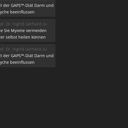
it der GAPS™-Diät Darm und
yche beeinflussen
of. Dr. Ingrid Gerhard
zu
ie Sie Myome vermeiden
er selbst heilen können
of. Dr. Ingrid Gerhard
zu
it der GAPS™-Diät Darm und
yche beeinflussen