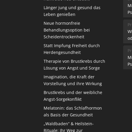
M
Länger jung und gesund das
Ps
Leben genießen
Neue hormonfreie
Pr
Behandlungsoption bei
W
Scheidentrockenheit
od
Statt Impfung Freiheit durch
Pr
Herdengesundheit
M
Therapie von Brustkrebs durch
Ps
Lösung von Angst und Sorge
Imagination, die Kraft der
Vorstellung und ihre Wirkung
Brustkrebs und der weibliche
Angst-Sorgekonflikt
Melatonin: das Schlafhormon
als Basis der Gesundheit
„Waldbaden“ & Heilstein-
Rituale: Ihr Weg zur