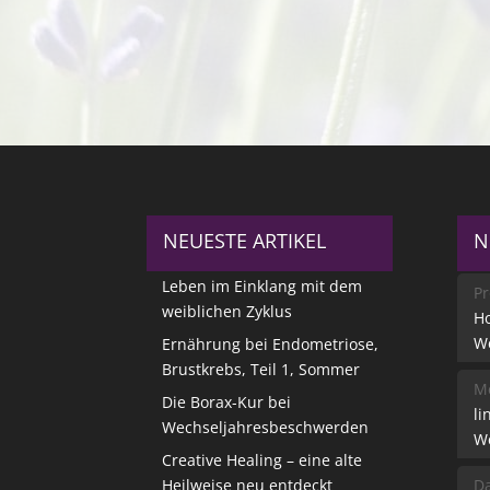
NEUESTE ARTIKEL
N
Leben im Einklang mit dem
Pr
weiblichen Zyklus
Ho
W
Ernährung bei Endometriose,
Brustkrebs, Teil 1, Sommer
Me
Die Borax-Kur bei
li
Wechseljahresbeschwerden
W
Creative Healing – eine alte
Heilweise neu entdeckt
Da