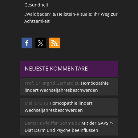
Gesundheit
„Waldbaden“ & Heilstein-Rituale: Ihr Weg zur
Achtsamkeit
NEUESTE KOMMENTARE
Prof. Dr. Ingrid Gerhard
zu
Homöopathie
lindert Wechseljahresbeschwerden
Melli040
zu
Homöopathie lindert
Wechseljahresbeschwerden
Damaris Pfeiffer-Böhme
zu
Mit der GAPS™-
Diät Darm und Psyche beeinflussen