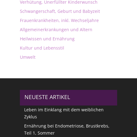
Verhütung, Unerfüllter Kinderwunsch
Schwangerschaft, Geburt und Babyzeit
Frauenkrankheiten, inkl. Wechseljahre
Allgemeinerkrankungen und Altern
Heilwissen und Ernährung
Kultur und Lebensstil
Umwelt
NEUESTE ARTIKEL
Leben im Einklang mit dem weiblichen
Zyklus
Ernährung bei Endometriose, Brustkrebs,
Teil 1, Sommer