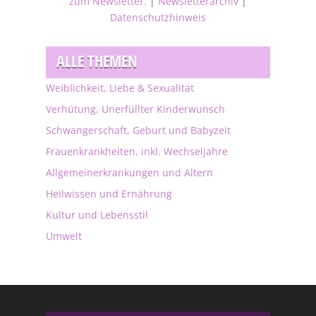
zum Newsletter.
|
Newsletterarchiv
|
Datenschutzhinweis
ALLE THEMEN
Weiblichkeit, Liebe & Sexualität
Verhütung, Unerfüllter Kinderwunsch
Schwangerschaft, Geburt und Babyzeit
Frauenkrankheiten, inkl. Wechseljahre
Allgemeinerkrankungen und Altern
Heilwissen und Ernährung
Kultur und Lebensstil
Umwelt