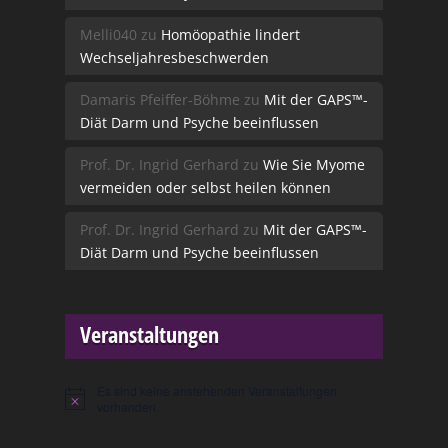
Melli040
zu
Homöopathie lindert
Wechseljahresbeschwerden
Damaris Pfeiffer-Böhme
zu
Mit der GAPS™-
Diät Darm und Psyche beeinflussen
Prof. Dr. Ingrid Gerhard
zu
Wie Sie Myome
vermeiden oder selbst heilen können
Prof. Dr. Ingrid Gerhard
zu
Mit der GAPS™-
Diät Darm und Psyche beeinflussen
Veranstaltungen
Es sind keine anstehenden Veranstaltungen
Hinweis
vorhanden.