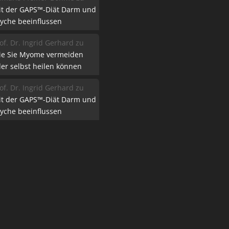
it der GAPS™-Diät Darm und
yche beeinflussen
of. Dr. Ingrid Gerhard
zu
ie Sie Myome vermeiden
er selbst heilen können
of. Dr. Ingrid Gerhard
zu
it der GAPS™-Diät Darm und
yche beeinflussen