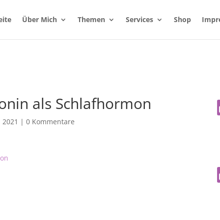
eite
Über Mich
Themen
Services
Shop
Impr
tonin als Schlafhormon
, 2021
|
0 Kommentare
mon