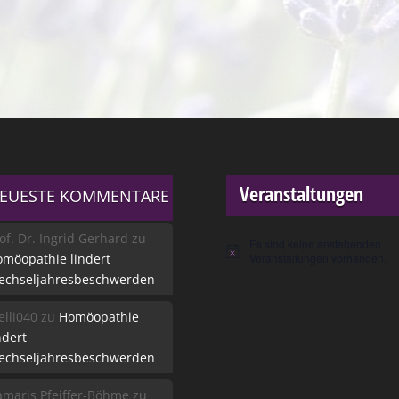
Veranstaltungen
EUESTE KOMMENTARE
of. Dr. Ingrid Gerhard
zu
Es sind keine anstehenden
Hinweis
möopathie lindert
Veranstaltungen vorhanden.
echseljahresbeschwerden
lli040
zu
Homöopathie
ndert
echseljahresbeschwerden
maris Pfeiffer-Böhme
zu