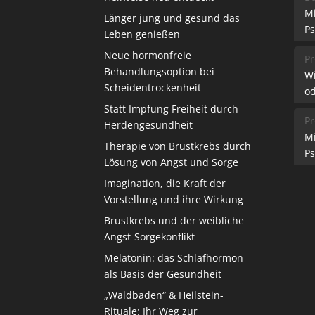
M
Länger jung und gesund das
Ps
Leben genießen
Neue hormonfreie
Pr
Behandlungsoption bei
W
Scheidentrockenheit
od
Statt Impfung Freiheit durch
Pr
Herdengesundheit
M
Therapie von Brustkrebs durch
Ps
Lösung von Angst und Sorge
Imagination, die Kraft der
Vorstellung und ihre Wirkung
Brustkrebs und der weibliche
Angst-Sorgekonflikt
Melatonin: das Schlafhormon
als Basis der Gesundheit
„Waldbaden“ & Heilstein-
Rituale: Ihr Weg zur