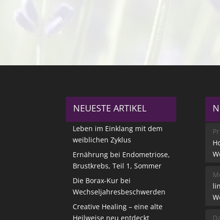
NEUESTE ARTIKEL
N
Leben im Einklang mit dem
Pr
weiblichen Zyklus
Ho
W
Ernährung bei Endometriose,
Brustkrebs, Teil 1, Sommer
Me
Die Borax-Kur bei
li
Wechseljahresbeschwerden
W
Creative Healing – eine alte
Heilweise neu entdeckt
Da