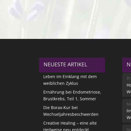
NEUESTE ARTIKEL
N
Leben im Einklang mit dem
Pr
weiblichen Zyklus
Ho
W
Ernährung bei Endometriose,
Brustkrebs, Teil 1, Sommer
Me
Die Borax-Kur bei
li
Wechseljahresbeschwerden
W
Creative Healing – eine alte
Heilweise neu entdeckt
Da