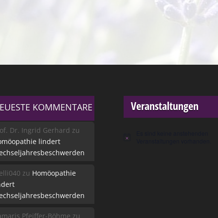
Veranstaltungen
EUESTE KOMMENTARE
of. Dr. Ingrid Gerhard
zu
Es sind keine anstehenden
Hinweis
möopathie lindert
Veranstaltungen vorhanden.
echseljahresbeschwerden
lli040
zu
Homöopathie
ndert
echseljahresbeschwerden
maris Pfeiffer-Böhme
zu