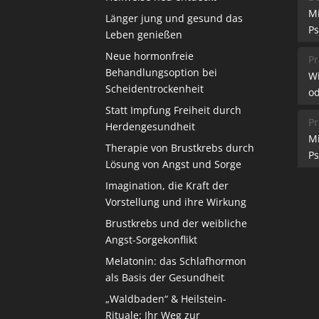
M
Länger jung und gesund das
Ps
Leben genießen
Neue hormonfreie
Pr
Behandlungsoption bei
W
Scheidentrockenheit
od
Statt Impfung Freiheit durch
Pr
Herdengesundheit
M
Therapie von Brustkrebs durch
Ps
Lösung von Angst und Sorge
Imagination, die Kraft der
Vorstellung und ihre Wirkung
Brustkrebs und der weibliche
Angst-Sorgekonflikt
Melatonin: das Schlafhormon
als Basis der Gesundheit
„Waldbaden“ & Heilstein-
Rituale: Ihr Weg zur