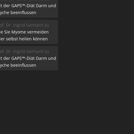
it der GAPS™-Diät Darm und
yche beeinflussen
of. Dr. Ingrid Gerhard
zu
ie Sie Myome vermeiden
er selbst heilen können
of. Dr. Ingrid Gerhard
zu
it der GAPS™-Diät Darm und
yche beeinflussen