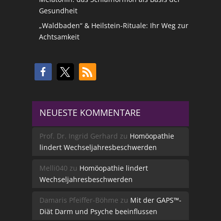
Gesundheit
„Waldbaden“ & Heilstein-Rituale: Ihr Weg zur
Achtsamkeit
NEUESTE KOMMENTARE
Prof. Dr. Ingrid Gerhard
zu
Homöopathie
lindert Wechseljahresbeschwerden
Melli040
zu
Homöopathie lindert
Wechseljahresbeschwerden
Damaris Pfeiffer-Böhme
zu
Mit der GAPS™-
Diät Darm und Psyche beeinflussen