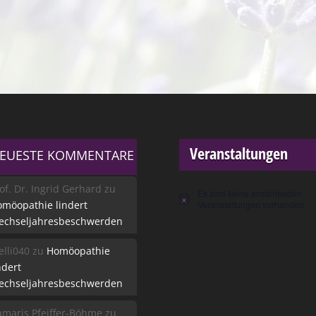
Veranstaltungen
EUESTE KOMMENTARE
of. Dr. Ingrid Gerhard
zu
Es sind keine anstehenden
Hinweis
möopathie lindert
Veranstaltungen vorhanden.
echseljahresbeschwerden
lli040
zu
Homöopathie
ndert
echseljahresbeschwerden
maris Pfeiffer-Böhme
zu