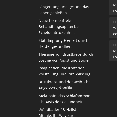
M
Länger jung und gesund das
Ps
Leben genießen
Neue hormonfreie
Pr
Behandlungsoption bei
W
Scheidentrockenheit
od
Statt Impfung Freiheit durch
Pr
Herdengesundheit
M
Therapie von Brustkrebs durch
Ps
Lösung von Angst und Sorge
Imagination, die Kraft der
Vorstellung und ihre Wirkung
Brustkrebs und der weibliche
Angst-Sorgekonflikt
Melatonin: das Schlafhormon
als Basis der Gesundheit
„Waldbaden“ & Heilstein-
Rituale: Ihr Weg zur