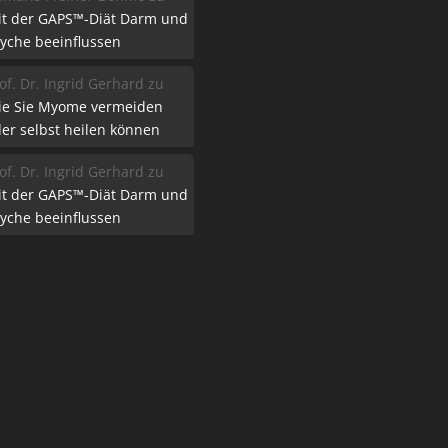
it der GAPS™-Diät Darm und
yche beeinflussen
of. Dr. Ingrid Gerhard
zu
ie Sie Myome vermeiden
er selbst heilen können
of. Dr. Ingrid Gerhard
zu
it der GAPS™-Diät Darm und
yche beeinflussen