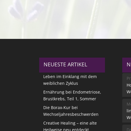
NEUESTE ARTIKEL
N
Leben im Einklang mit dem
Pr
weiblichen Zyklus
Ho
W
Ernährung bei Endometriose,
Brustkrebs, Teil 1, Sommer
Me
Die Borax-Kur bei
li
Wechseljahresbeschwerden
W
Creative Healing – eine alte
Heilweise neu entdeckt
Da