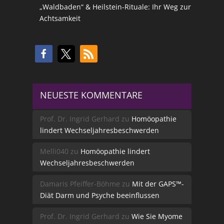
„Waldbaden“ & Heilstein-Rituale: Ihr Weg zur
Achtsamkeit
NEUESTE KOMMENTARE
Prof. Dr. Ingrid Gerhard
zu
Homöopathie
lindert Wechseljahresbeschwerden
Melli040
zu
Homöopathie lindert
Wechseljahresbeschwerden
Damaris Pfeiffer-Böhme
zu
Mit der GAPS™-
Diät Darm und Psyche beeinflussen
Prof. Dr. Ingrid Gerhard
zu
Wie Sie Myome