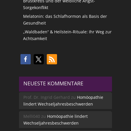
Brustkrebs und der weibliche Angst-
Sorgekonflikt
Melatonin: das Schlafhormon als Basis der
Gesundheit
„Waldbaden“ & Heilstein-Rituale: Ihr Weg zur
Achtsamkeit
NEUESTE KOMMENTARE
Prof. Dr. Ingrid Gerhard
zu
Homöopathie
lindert Wechseljahresbeschwerden
Melli040
zu
Homöopathie lindert
Wechseljahresbeschwerden