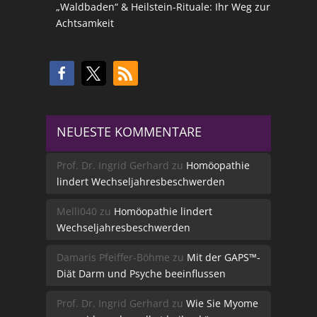
„Waldbaden“ & Heilstein-Rituale: Ihr Weg zur
Achtsamkeit
NEUESTE KOMMENTARE
Prof. Dr. Ingrid Gerhard
zu
Homöopathie
lindert Wechseljahresbeschwerden
Melli040
zu
Homöopathie lindert
Wechseljahresbeschwerden
Damaris Pfeiffer-Böhme
zu
Mit der GAPS™-
Diät Darm und Psyche beeinflussen
Prof. Dr. Ingrid Gerhard
zu
Wie Sie Myome