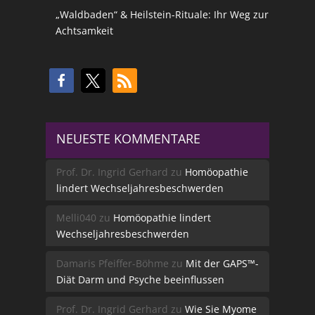
„Waldbaden“ & Heilstein-Rituale: Ihr Weg zur
Achtsamkeit
NEUESTE KOMMENTARE
Prof. Dr. Ingrid Gerhard
zu
Homöopathie
lindert Wechseljahresbeschwerden
Melli040
zu
Homöopathie lindert
Wechseljahresbeschwerden
Damaris Pfeiffer-Böhme
zu
Mit der GAPS™-
Diät Darm und Psyche beeinflussen
Prof. Dr. Ingrid Gerhard
zu
Wie Sie Myome