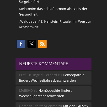
Sorgekonflikt
Melatonin: das Schlafhormon als Basis der
Gesundheit
„Waldbaden“ & Heilstein-Rituale: Ihr Weg zur
Achtsamkeit
NEUESTE KOMMENTARE
Prof. Dr. Ingrid Gerhard
zu
Homöopathie
lindert Wechseljahresbeschwerden
Melli040
zu
Homöopathie lindert
Wechseljahresbeschwerden
Damaris Pfeiffer-Böhme
zu
Mit der GAPS™-