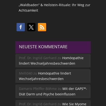
„Waldbaden“ & Heilstein-Rituale: Ihr Weg zur
Achtsamkeit
NEUESTE KOMMENTARE
Prof. Dr. Ingrid Gerhard
zu
Homöopathie
lindert Wechseljahresbeschwerden
Melli040
zu
Homöopathie lindert
Wechseljahresbeschwerden
Damaris Pfeiffer-Böhme
zu
Mit der GAPS™-
Diät Darm und Psyche beeinflussen
Prof. Dr. Ingrid Gerhard
zu
Wie Sie Myome