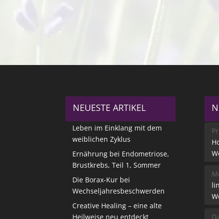
NEUESTE ARTIKEL
N
Leben im Einklang mit dem
Pr
weiblichen Zyklus
Ho
W
Ernährung bei Endometriose,
Brustkrebs, Teil 1, Sommer
Me
Die Borax-Kur bei
li
Wechseljahresbeschwerden
W
Creative Healing – eine alte
Heilweise neu entdeckt
Da