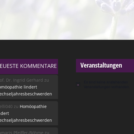
Veranstaltungen
EUESTE KOMMENTARE
of. Dr. Ingrid Gerhard
zu
Es sind keine anstehenden
Hinweis
möopathie lindert
Veranstaltungen vorhanden.
echseljahresbeschwerden
lli040
zu
Homöopathie
ndert
echseljahresbeschwerden
maris Pfeiffer-Böhme
zu