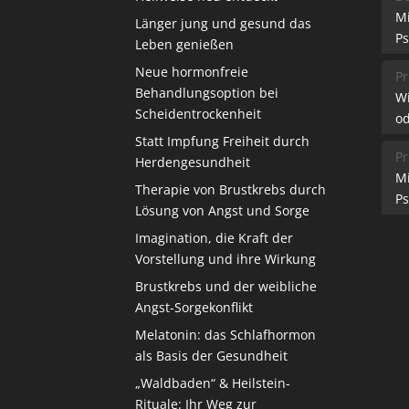
M
Länger jung und gesund das
Ps
Leben genießen
Neue hormonfreie
Pr
Behandlungsoption bei
W
Scheidentrockenheit
od
Statt Impfung Freiheit durch
Pr
Herdengesundheit
M
Therapie von Brustkrebs durch
Ps
Lösung von Angst und Sorge
Imagination, die Kraft der
Vorstellung und ihre Wirkung
Brustkrebs und der weibliche
Angst-Sorgekonflikt
Melatonin: das Schlafhormon
als Basis der Gesundheit
„Waldbaden“ & Heilstein-
Rituale: Ihr Weg zur