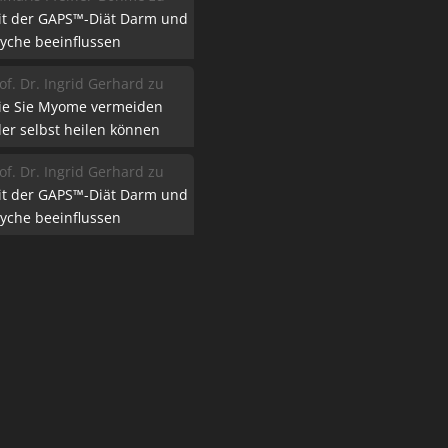
it der GAPS™-Diät Darm und
yche beeinflussen
of. Dr. Ingrid Gerhard
zu
ie Sie Myome vermeiden
er selbst heilen können
of. Dr. Ingrid Gerhard
zu
it der GAPS™-Diät Darm und
yche beeinflussen