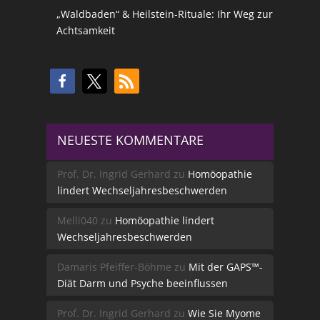
„Waldbaden“ & Heilstein-Rituale: Ihr Weg zur
Achtsamkeit
NEUESTE KOMMENTARE
Prof. Dr. Ingrid Gerhard
zu
Homöopathie
lindert Wechseljahresbeschwerden
Melli040
zu
Homöopathie lindert
Wechseljahresbeschwerden
Damaris Pfeiffer-Böhme
zu
Mit der GAPS™-
Diät Darm und Psyche beeinflussen
Prof. Dr. Ingrid Gerhard
zu
Wie Sie Myome