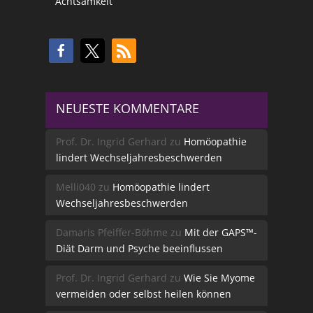
Achtsamkeit
NEUESTE KOMMENTARE
Prof. Dr. Ingrid Gerhard
zu
Homöopathie
lindert Wechseljahresbeschwerden
Melli040
zu
Homöopathie lindert
Wechseljahresbeschwerden
Damaris Pfeiffer-Böhme
zu
Mit der GAPS™-
Diät Darm und Psyche beeinflussen
Prof. Dr. Ingrid Gerhard
zu
Wie Sie Myome
vermeiden oder selbst heilen können