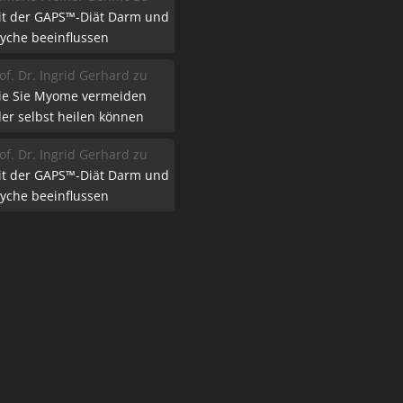
it der GAPS™-Diät Darm und
yche beeinflussen
of. Dr. Ingrid Gerhard
zu
ie Sie Myome vermeiden
er selbst heilen können
of. Dr. Ingrid Gerhard
zu
it der GAPS™-Diät Darm und
yche beeinflussen