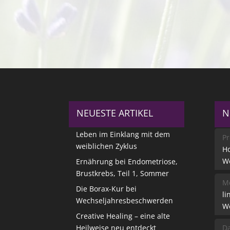
NEUESTE ARTIKEL
N
Leben im Einklang mit dem
Pr
weiblichen Zyklus
Ho
W
Ernährung bei Endometriose,
Brustkrebs, Teil 1, Sommer
Me
Die Borax-Kur bei
li
Wechseljahresbeschwerden
W
Creative Healing – eine alte
Heilweise neu entdeckt
Da