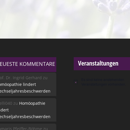
Veranstaltungen
EUESTE KOMMENTARE
of. Dr. Ingrid Gerhard
zu
Es sind keine anstehenden
Hinweis
möopathie lindert
Veranstaltungen vorhanden.
echseljahresbeschwerden
lli040
zu
Homöopathie
ndert
echseljahresbeschwerden
maris Pfeiffer-Böhme
zu