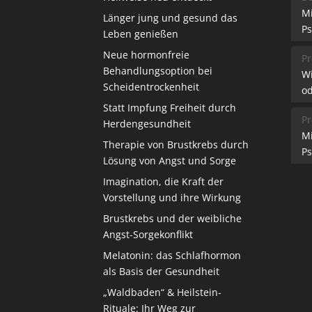
M
Länger jung und gesund das
Ps
Leben genießen
Neue hormonfreie
Pr
Behandlungsoption bei
W
Scheidentrockenheit
od
Statt Impfung Freiheit durch
Pr
Herdengesundheit
M
Therapie von Brustkrebs durch
Ps
Lösung von Angst und Sorge
Imagination, die Kraft der
Vorstellung und ihre Wirkung
Brustkrebs und der weibliche
Angst-Sorgekonflikt
Melatonin: das Schlafhormon
als Basis der Gesundheit
„Waldbaden“ & Heilstein-
Rituale: Ihr Weg zur