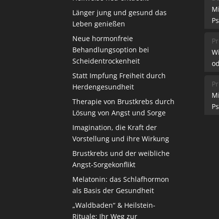
M
Länger jung und gesund das
Ps
Leben genießen
Neue hormonfreie
Pr
Behandlungsoption bei
W
Scheidentrockenheit
od
Statt Impfung Freiheit durch
Pr
Herdengesundheit
M
Therapie von Brustkrebs durch
Ps
Lösung von Angst und Sorge
Imagination, die Kraft der
Vorstellung und ihre Wirkung
Brustkrebs und der weibliche
Angst-Sorgekonflikt
Melatonin: das Schlafhormon
als Basis der Gesundheit
„Waldbaden“ & Heilstein-
Rituale: Ihr Weg zur