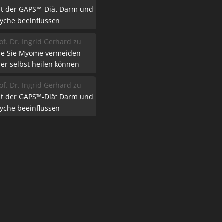
it der GAPS™-Diät Darm und
yche beeinflussen
of. Dr. Ingrid Gerhard
zu
ie Sie Myome vermeiden
er selbst heilen können
of. Dr. Ingrid Gerhard
zu
it der GAPS™-Diät Darm und
yche beeinflussen