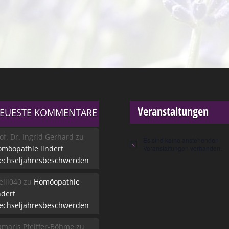
Veranstaltungen
EUESTE KOMMENTARE
of. Dr. Ingrid Gerhard
zu
Es sind keine anstehenden
Hinweis
möopathie lindert
Veranstaltungen vorhanden.
echseljahresbeschwerden
lli040
zu
Homöopathie
ndert
echseljahresbeschwerden
maris Pfeiffer-Böhme
zu