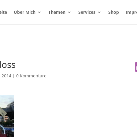
eite
Über Mich
Themen
Services
Shop
Impr
loss
, 2014
|
0 Kommentare