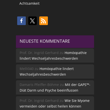
Achtsamkeit
NEUESTE KOMMENTARE
Prof. Dr. Ingrid Gerhard
zu
Homöopathie
lindert Wechseljahresbeschwerden
Melli040
zu
Homöopathie lindert
Wechseljahresbeschwerden
Damaris Pfeiffer-Böhme
zu
Mit der GAPS™-
Diät Darm und Psyche beeinflussen
Prof. Dr. Ingrid Gerhard
zu
Wie Sie Myome
vermeiden oder selbst heilen können