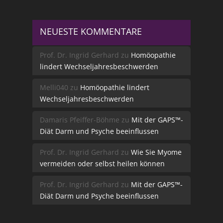
NEUESTE KOMMENTARE
Prof. Dr. Ingrid Gerhard
zu
Homöopathie
lindert Wechseljahresbeschwerden
Melli040
zu
Homöopathie lindert
Wechseljahresbeschwerden
Damaris Pfeiffer-Böhme
zu
Mit der GAPS™-
Diät Darm und Psyche beeinflussen
Prof. Dr. Ingrid Gerhard
zu
Wie Sie Myome
vermeiden oder selbst heilen können
Prof. Dr. Ingrid Gerhard
zu
Mit der GAPS™-
Diät Darm und Psyche beeinflussen