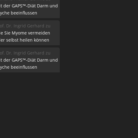
it der GAPS™-Diät Darm und
yche beeinflussen
of. Dr. Ingrid Gerhard
zu
ie Sie Myome vermeiden
er selbst heilen können
of. Dr. Ingrid Gerhard
zu
it der GAPS™-Diät Darm und
yche beeinflussen