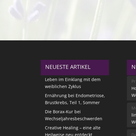
NEUESTE ARTIKEL
N
Leben im Einklang mit dem
Pr
weiblichen Zyklus
Ho
W
Ernährung bei Endometriose,
Brustkrebs, Teil 1, Sommer
Me
Die Borax-Kur bei
li
Wechseljahresbeschwerden
W
Creative Healing – eine alte
Heilweise neu entdeckt
Da