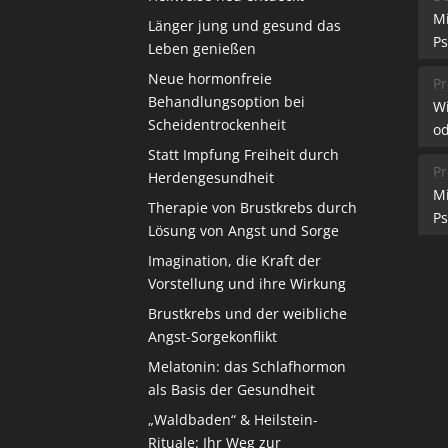
M
Länger jung und gesund das
Ps
Leben genießen
Neue hormonfreie
Pr
Behandlungsoption bei
W
Scheidentrockenheit
od
Statt Impfung Freiheit durch
Pr
Herdengesundheit
M
Therapie von Brustkrebs durch
Ps
Lösung von Angst und Sorge
Imagination, die Kraft der
Vorstellung und ihre Wirkung
Brustkrebs und der weibliche
Angst-Sorgekonflikt
Melatonin: das Schlafhormon
als Basis der Gesundheit
„Waldbaden“ & Heilstein-
Rituale: Ihr Weg zur