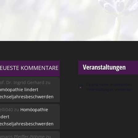
Veranstaltungen
EUESTE KOMMENTARE
of. Dr. Ingrid Gerhard
zu
Es sind keine anstehenden
Hinweis
möopathie lindert
Veranstaltungen vorhanden.
echseljahresbeschwerden
lli040
zu
Homöopathie
ndert
echseljahresbeschwerden
maris Pfeiffer-Böhme
zu