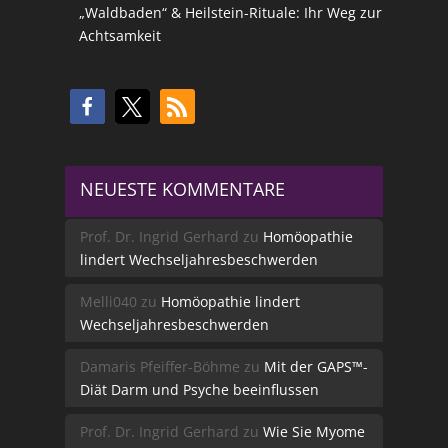
„Waldbaden“ & Heilstein-Rituale: Ihr Weg zur
Achtsamkeit
NEUESTE KOMMENTARE
Prof. Dr. Ingrid Gerhard
zu
Homöopathie
lindert Wechseljahresbeschwerden
Melli040
zu
Homöopathie lindert
Wechseljahresbeschwerden
Damaris Pfeiffer-Böhme
zu
Mit der GAPS™-
Diät Darm und Psyche beeinflussen
Prof. Dr. Ingrid Gerhard
zu
Wie Sie Myome