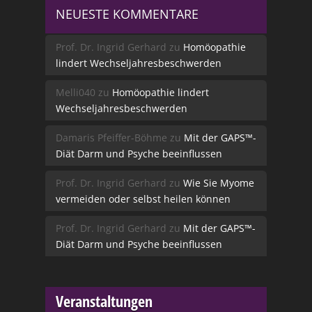
NEUESTE KOMMENTARE
Prof. Dr. Ingrid Gerhard
zu
Homöopathie
lindert Wechseljahresbeschwerden
Melli040
zu
Homöopathie lindert
Wechseljahresbeschwerden
Damaris Pfeiffer-Böhme
zu
Mit der GAPS™-
Diät Darm und Psyche beeinflussen
Prof. Dr. Ingrid Gerhard
zu
Wie Sie Myome
vermeiden oder selbst heilen können
Prof. Dr. Ingrid Gerhard
zu
Mit der GAPS™-
Diät Darm und Psyche beeinflussen
Veranstaltungen