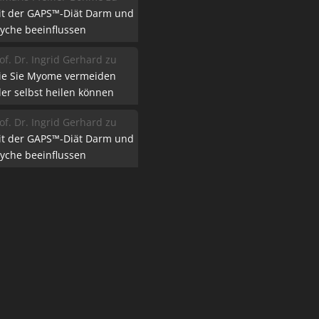
it der GAPS™-Diät Darm und
yche beeinflussen
of. Dr. Ingrid Gerhard
zu
ie Sie Myome vermeiden
er selbst heilen können
of. Dr. Ingrid Gerhard
zu
it der GAPS™-Diät Darm und
yche beeinflussen