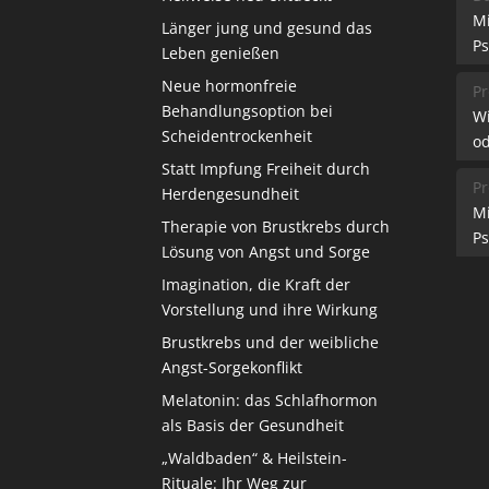
M
Länger jung und gesund das
Ps
Leben genießen
Neue hormonfreie
Pr
Behandlungsoption bei
W
Scheidentrockenheit
od
Statt Impfung Freiheit durch
Pr
Herdengesundheit
M
Therapie von Brustkrebs durch
Ps
Lösung von Angst und Sorge
Imagination, die Kraft der
Vorstellung und ihre Wirkung
Brustkrebs und der weibliche
Angst-Sorgekonflikt
Melatonin: das Schlafhormon
als Basis der Gesundheit
„Waldbaden“ & Heilstein-
Rituale: Ihr Weg zur