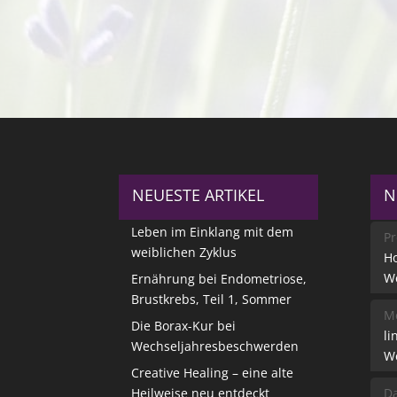
NEUESTE ARTIKEL
N
Leben im Einklang mit dem
Pr
weiblichen Zyklus
Ho
W
Ernährung bei Endometriose,
Brustkrebs, Teil 1, Sommer
Me
Die Borax-Kur bei
li
Wechseljahresbeschwerden
W
Creative Healing – eine alte
Heilweise neu entdeckt
Da