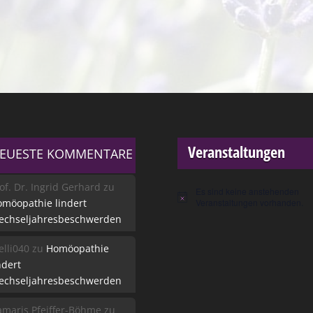
Veranstaltungen
EUESTE KOMMENTARE
of. Dr. Ingrid Gerhard
zu
Es sind keine anstehenden
Hinweis
möopathie lindert
Veranstaltungen vorhanden.
echseljahresbeschwerden
lli040
zu
Homöopathie
ndert
echseljahresbeschwerden
maris Pfeiffer-Böhme
zu