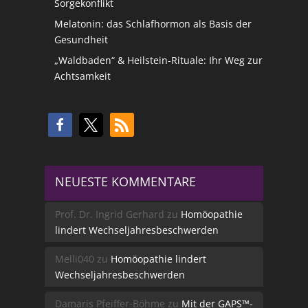
Sorgekonflikt
Melatonin: das Schlafhormon als Basis der
Gesundheit
„Waldbaden“ & Heilstein-Rituale: Ihr Weg zur
Achtsamkeit
NEUESTE KOMMENTARE
Prof. Dr. Ingrid Gerhard
zu
Homöopathie
lindert Wechseljahresbeschwerden
Melli040
zu
Homöopathie lindert
Wechseljahresbeschwerden
Damaris Pfeiffer-Böhme
zu
Mit der GAPS™-