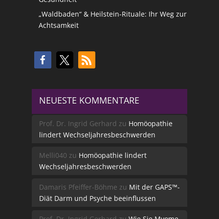
„Waldbaden“ & Heilstein-Rituale: Ihr Weg zur
Achtsamkeit
NEUESTE KOMMENTARE
Prof. Dr. Ingrid Gerhard
zu
Homöopathie
lindert Wechseljahresbeschwerden
Melli040
zu
Homöopathie lindert
Wechseljahresbeschwerden
Damaris Pfeiffer-Böhme
zu
Mit der GAPS™-
Diät Darm und Psyche beeinflussen
Prof. Dr. Ingrid Gerhard
zu
Wie Sie Myome