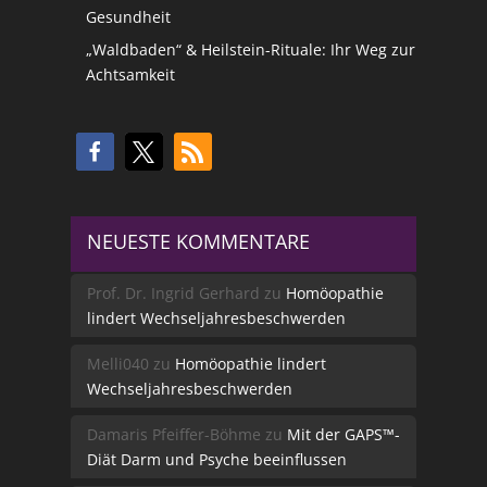
Gesundheit
„Waldbaden“ & Heilstein-Rituale: Ihr Weg zur
Achtsamkeit
NEUESTE KOMMENTARE
Prof. Dr. Ingrid Gerhard
zu
Homöopathie
lindert Wechseljahresbeschwerden
Melli040
zu
Homöopathie lindert
Wechseljahresbeschwerden
Damaris Pfeiffer-Böhme
zu
Mit der GAPS™-
Diät Darm und Psyche beeinflussen