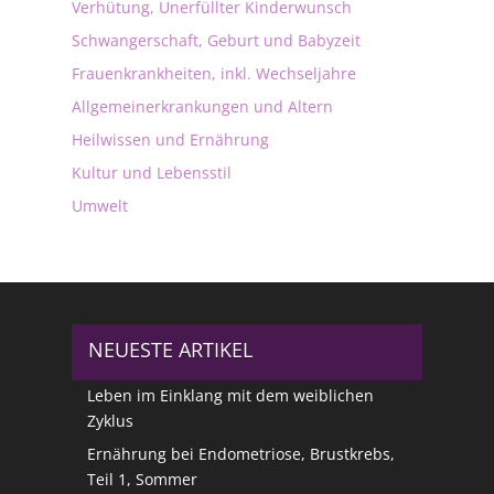
Verhütung, Unerfüllter Kinderwunsch
Schwangerschaft, Geburt und Babyzeit
Frauenkrankheiten, inkl. Wechseljahre
Allgemeinerkrankungen und Altern
Heilwissen und Ernährung
Kultur und Lebensstil
Umwelt
NEUESTE ARTIKEL
Leben im Einklang mit dem weiblichen
Zyklus
Ernährung bei Endometriose, Brustkrebs,
Teil 1, Sommer