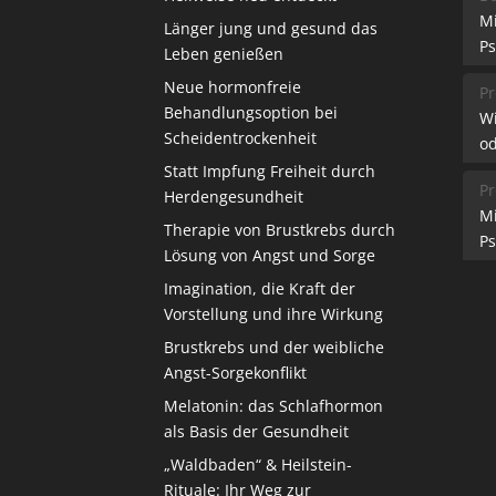
M
Länger jung und gesund das
Ps
Leben genießen
Neue hormonfreie
Pr
Behandlungsoption bei
W
Scheidentrockenheit
od
Statt Impfung Freiheit durch
Pr
Herdengesundheit
M
Therapie von Brustkrebs durch
Ps
Lösung von Angst und Sorge
Imagination, die Kraft der
Vorstellung und ihre Wirkung
Brustkrebs und der weibliche
Angst-Sorgekonflikt
Melatonin: das Schlafhormon
als Basis der Gesundheit
„Waldbaden“ & Heilstein-
Rituale: Ihr Weg zur