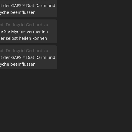
it der GAPS™-Diät Darm und
yche beeinflussen
of. Dr. Ingrid Gerhard
zu
ie Sie Myome vermeiden
er selbst heilen können
of. Dr. Ingrid Gerhard
zu
it der GAPS™-Diät Darm und
yche beeinflussen