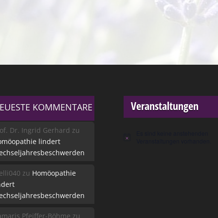
Veranstaltungen
EUESTE KOMMENTARE
of. Dr. Ingrid Gerhard
zu
Es sind keine anstehenden
Hinweis
möopathie lindert
Veranstaltungen vorhanden.
echseljahresbeschwerden
lli040
zu
Homöopathie
ndert
echseljahresbeschwerden
maris Pfeiffer-Böhme
zu