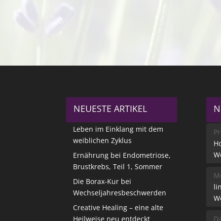
NEUESTE ARTIKEL
N
Leben im Einklang mit dem
Pr
weiblichen Zyklus
Ho
W
Ernährung bei Endometriose,
Brustkrebs, Teil 1, Sommer
Me
Die Borax-Kur bei
li
Wechseljahresbeschwerden
W
Creative Healing – eine alte
Heilweise neu entdeckt
Da