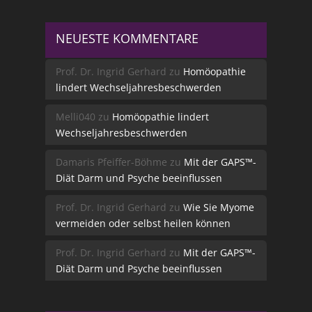
NEUESTE KOMMENTARE
Prof. Dr. Ingrid Gerhard
zu
Homöopathie
lindert Wechseljahresbeschwerden
Melli040
zu
Homöopathie lindert
Wechseljahresbeschwerden
Damaris Pfeiffer-Böhme
zu
Mit der GAPS™-
Diät Darm und Psyche beeinflussen
Prof. Dr. Ingrid Gerhard
zu
Wie Sie Myome
vermeiden oder selbst heilen können
Prof. Dr. Ingrid Gerhard
zu
Mit der GAPS™-
Diät Darm und Psyche beeinflussen