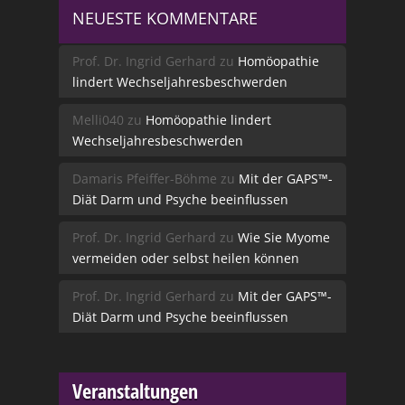
NEUESTE KOMMENTARE
Prof. Dr. Ingrid Gerhard
zu
Homöopathie
lindert Wechseljahresbeschwerden
Melli040
zu
Homöopathie lindert
Wechseljahresbeschwerden
Damaris Pfeiffer-Böhme
zu
Mit der GAPS™-
Diät Darm und Psyche beeinflussen
Prof. Dr. Ingrid Gerhard
zu
Wie Sie Myome
vermeiden oder selbst heilen können
Prof. Dr. Ingrid Gerhard
zu
Mit der GAPS™-
Diät Darm und Psyche beeinflussen
Veranstaltungen