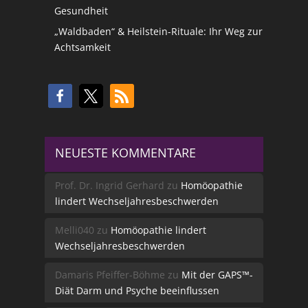
Gesundheit
„Waldbaden“ & Heilstein-Rituale: Ihr Weg zur
Achtsamkeit
NEUESTE KOMMENTARE
Prof. Dr. Ingrid Gerhard
zu
Homöopathie
lindert Wechseljahresbeschwerden
Melli040
zu
Homöopathie lindert
Wechseljahresbeschwerden
Damaris Pfeiffer-Böhme
zu
Mit der GAPS™-
Diät Darm und Psyche beeinflussen