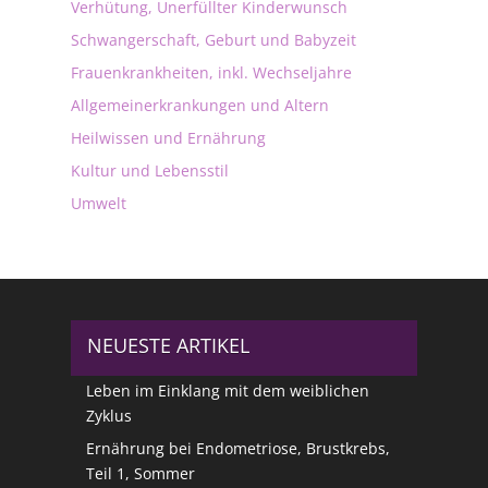
Verhütung, Unerfüllter Kinderwunsch
Schwangerschaft, Geburt und Babyzeit
Frauenkrankheiten, inkl. Wechseljahre
Allgemeinerkrankungen und Altern
Heilwissen und Ernährung
Kultur und Lebensstil
Umwelt
NEUESTE ARTIKEL
Leben im Einklang mit dem weiblichen
Zyklus
Ernährung bei Endometriose, Brustkrebs,
Teil 1, Sommer