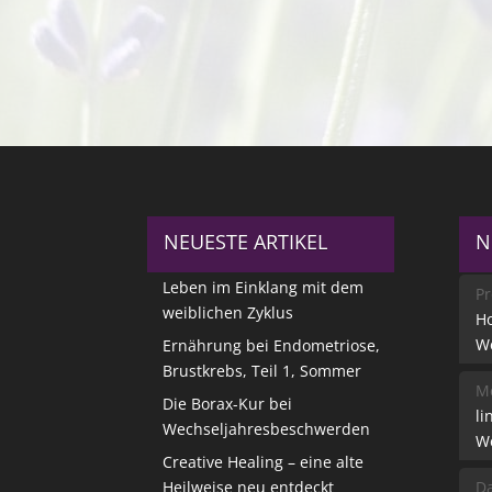
NEUESTE ARTIKEL
N
Leben im Einklang mit dem
Pr
weiblichen Zyklus
Ho
W
Ernährung bei Endometriose,
Brustkrebs, Teil 1, Sommer
Me
Die Borax-Kur bei
li
Wechseljahresbeschwerden
W
Creative Healing – eine alte
Heilweise neu entdeckt
Da