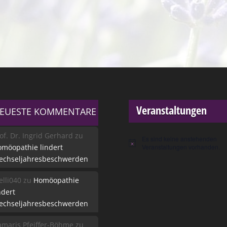
Veranstaltungen
EUESTE KOMMENTARE
of. Dr. Ingrid Gerhard
zu
Es sind keine anstehenden
Hinweis
möopathie lindert
Veranstaltungen vorhanden.
echseljahresbeschwerden
lli040
zu
Homöopathie
ndert
echseljahresbeschwerden
maris Pfeiffer-Böhme
zu