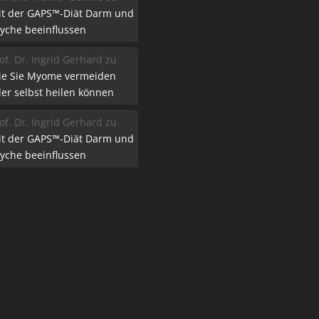
it der GAPS™-Diät Darm und
yche beeinflussen
of. Dr. Ingrid Gerhard
zu
ie Sie Myome vermeiden
er selbst heilen können
of. Dr. Ingrid Gerhard
zu
it der GAPS™-Diät Darm und
yche beeinflussen