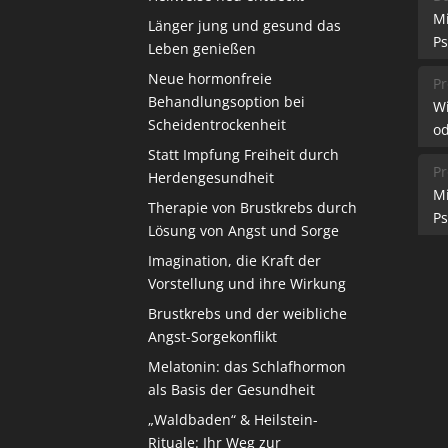
M
Länger jung und gesund das
Ps
Leben genießen
Neue hormonfreie
Pr
Behandlungsoption bei
W
Scheidentrockenheit
od
Statt Impfung Freiheit durch
Pr
Herdengesundheit
M
Therapie von Brustkrebs durch
Ps
Lösung von Angst und Sorge
Imagination, die Kraft der
Vorstellung und ihre Wirkung
Brustkrebs und der weibliche
Angst-Sorgekonflikt
Melatonin: das Schlafhormon
als Basis der Gesundheit
„Waldbaden“ & Heilstein-
Rituale: Ihr Weg zur