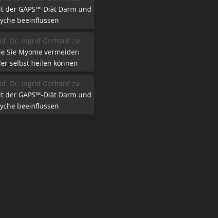
it der GAPS™-Diät Darm und
yche beeinflussen
of. Dr. Ingrid Gerhard
zu
ie Sie Myome vermeiden
er selbst heilen können
of. Dr. Ingrid Gerhard
zu
it der GAPS™-Diät Darm und
yche beeinflussen