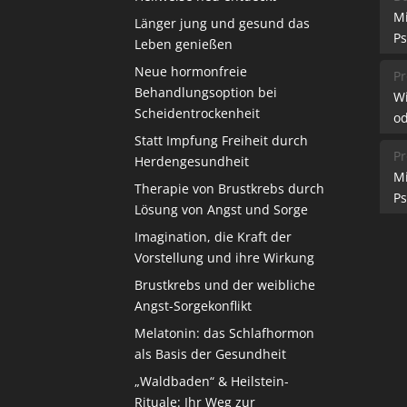
M
Länger jung und gesund das
Ps
Leben genießen
Neue hormonfreie
Pr
Behandlungsoption bei
W
Scheidentrockenheit
od
Statt Impfung Freiheit durch
Pr
Herdengesundheit
M
Therapie von Brustkrebs durch
Ps
Lösung von Angst und Sorge
Imagination, die Kraft der
Vorstellung und ihre Wirkung
Brustkrebs und der weibliche
Angst-Sorgekonflikt
Melatonin: das Schlafhormon
als Basis der Gesundheit
„Waldbaden“ & Heilstein-
Rituale: Ihr Weg zur