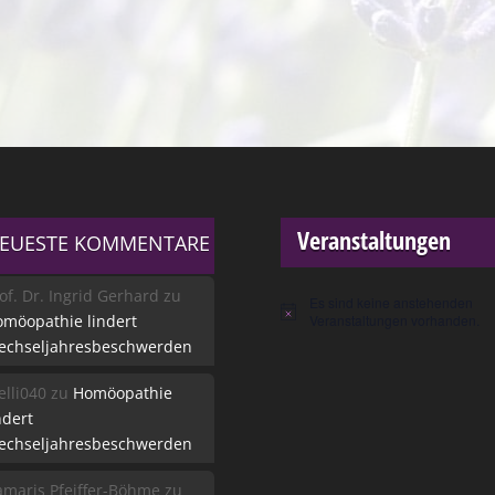
Veranstaltungen
EUESTE KOMMENTARE
of. Dr. Ingrid Gerhard
zu
Es sind keine anstehenden
Hinweis
möopathie lindert
Veranstaltungen vorhanden.
echseljahresbeschwerden
lli040
zu
Homöopathie
ndert
echseljahresbeschwerden
maris Pfeiffer-Böhme
zu