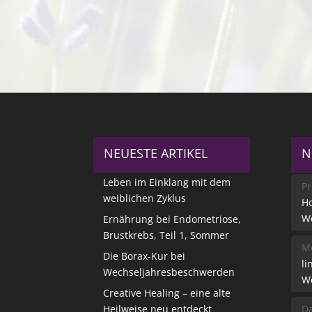
NEUESTE ARTIKEL
N
Leben im Einklang mit dem
Pr
weiblichen Zyklus
Ho
W
Ernährung bei Endometriose,
Brustkrebs, Teil 1, Sommer
Me
Die Borax-Kur bei
li
Wechseljahresbeschwerden
W
Creative Healing – eine alte
Heilweise neu entdeckt
Da