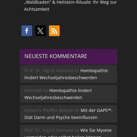
„Waldbaden“ & Heilstein-Rituale: Ihr Weg zur
Achtsamkeit
NEUESTE KOMMENTARE
Prof. Dr. Ingrid Gerhard
zu
Homöopathie
lindert Wechseljahresbeschwerden
Melli040
zu
Homöopathie lindert
Wechseljahresbeschwerden
Damaris Pfeiffer-Böhme
zu
Mit der GAPS™-
Diät Darm und Psyche beeinflussen
Prof. Dr. Ingrid Gerhard
zu
Wie Sie Myome