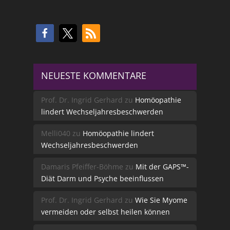
NEUESTE KOMMENTARE
Prof. Dr. Ingrid Gerhard
zu
Homöopathie
lindert Wechseljahresbeschwerden
Melli040
zu
Homöopathie lindert
Wechseljahresbeschwerden
Damaris Pfeiffer-Böhme
zu
Mit der GAPS™-
Diät Darm und Psyche beeinflussen
Prof. Dr. Ingrid Gerhard
zu
Wie Sie Myome
vermeiden oder selbst heilen können